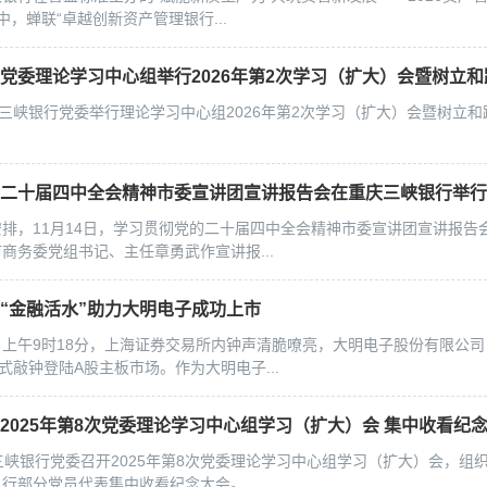
中，蝉联“卓越创新资产管理银行...
庆三峡银行党委举行理论学习中心组2026年第2次学习（扩大）会暨树立
的二十届四中全会精神市委宣讲团宣讲报告会在重庆三峡银行举
排，11月14日，学习贯彻党的二十届四中全会精神市委宣讲团宣讲报告
商务委党组书记、主任章勇武作宣讲报...
“金融活水”助力大明电子成功上市
月6日上午9时18分，上海证券交易所内钟声清脆嘹亮，大明电子股份有限公司（
正式敲钟登陆A股主板市场。作为大明电子...
三峡银行党委召开2025年第8次党委理论学习中心组学习（扩大）会，组
总行部分党员代表集中收看纪念大会。