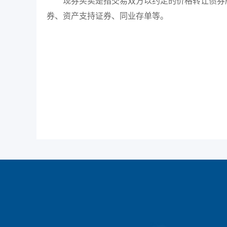
现券买卖是指交易双方以约定的价格转让债券
券、资产支持证券、同业存单等。