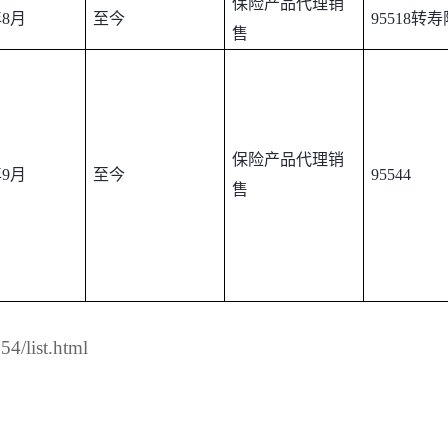
保险产品代理销
年
8
月
至今
95518
转寿
售
保险产品代理销
年
9
月
至今
95544
售
/list.html