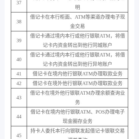
37
明
借记卡在本行柜面、
ATM
等渠道办理电子现
38
金交易
借记卡通过境内本行或他行银联
ATM
，将借
39
记卡内资金转出到他行同城账户
借记卡通过境内本行或他行银联
ATM
，将借
40
记卡内资金转出到他行异地账户
41
借记卡在境内他行银联
ATM
办理取款业务
42
借记卡在境外他行银联
ATM
办理取款业务
借记卡在境外他行银联
ATM
办理余额查询业
43
务
借记卡在境内他行银联
ATM
、
POS
办理电子
44
现金圈存业务
持卡人委托本行向银联发起借记卡银联交易
45