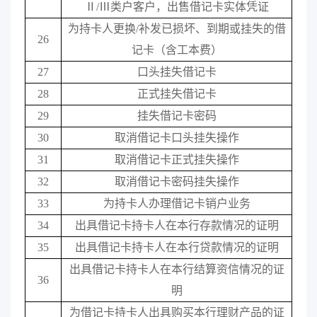
Ⅱ
/
Ⅲ类户客户，出售借记卡实体凭证
为持卡人更换
/
补发已损坏、到期或挂失的借
26
记卡（含工本费）
27
口头挂失借记卡
28
正式挂失借记卡
29
挂失借记卡密码
30
取消借记卡口头挂失操作
31
取消借记卡正式挂失操作
32
取消借记卡密码挂失操作
33
为持卡人办理借记卡销户业务
34
出具借记卡持卡人在本行存款情况的证明
35
出具借记卡持卡人在本行贷款情况的证明
出具借记卡持卡人在本行结算资信情况的证
36
明
为借记卡持卡人出具购买本行理财产品的证