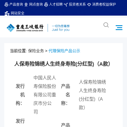
产品查询
网点查询
人才招聘
投资者关系
消费者权益保护
网站安全
当前位置:
保险业务
>
代理保险产品公示
人保寿险锦绣人生终身寿险(分红型)（A款）
中国人民人
人保寿险锦绣
发行
寿保险股份
产品
人生终身寿险
机
有限公司重
名
(分红型)（A
构：
庆市分公
称：
款）
司
发行
产品