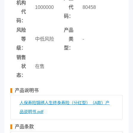
机构
1000000
代
80458
代
码：
码：
风险
产品
等
中低风险
类
-
级：
型：
销售
状
在售
态：
产品说明书
人保寿险锦绣人生终身寿险（分红型）（A款）产
品说明书.pdf
产品条款